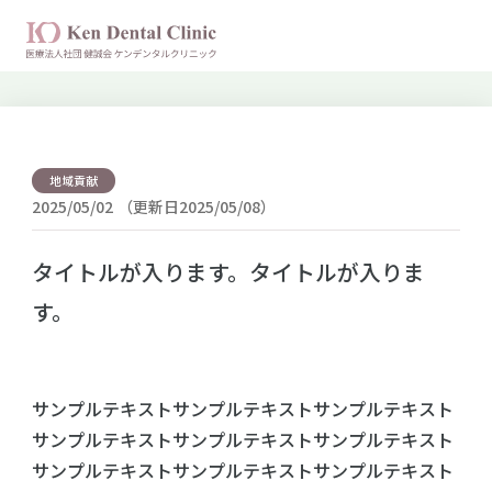
地域貢献
2025/05/02
（更新日2025/05/08）
タイトルが入ります。タイトルが入りま
す。
サンプルテキストサンプルテキストサンプルテキスト
サンプルテキストサンプルテキストサンプルテキスト
サンプルテキストサンプルテキストサンプルテキスト