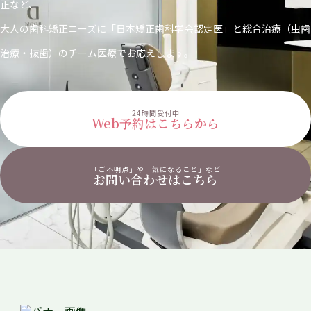
正など、
大人の歯科矯正ニーズに「日本矯正歯科学会認定医」と総合治療（虫歯
治療・抜歯）のチーム医療でお応えします。
24時間受付中
Web予約はこちらから
「ご不明点」や「気になること」など
お問い合わせはこちら