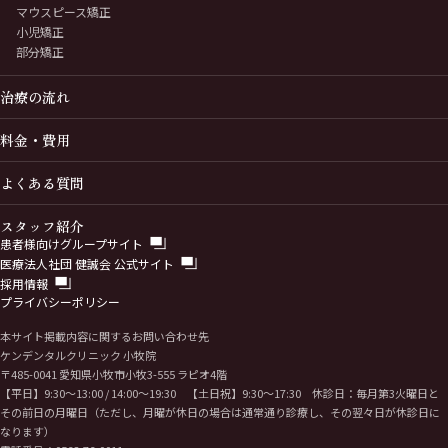
マウスピース矯正
小児矯正
部分矯正
治療の流れ
料金・費用
よくある質問
スタッフ紹介
患者様向けグループサイト
医療法人社団 健誠会 公式サイト
採用情報
プライバシーポリシー
本サイト掲載内容に関するお問い合わせ先
ケンデンタルクリニック 小牧院
〒485-0041 愛知県小牧市小牧3-555 ラピオ4階
【平日】9:30〜13:00 / 14:00〜19:30 【土日祝】9:30〜17:30 休診日：毎月第3火曜日と
その前日の月曜日（ただし、月曜が休日の場合は通常通り診療し、その翌々日が休診日に
なります）