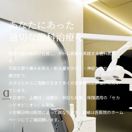
あなたにあった
適切な歯科治療を
複数の歯科医師が在籍し、チーム医療を実践する歯科医院で
す。
可能な限り痛みを抑え・削る量を少なく・神経を抜かない治
療方針で、
お子さんからご高齢の方まで多くの患者様にご評価いただい
ています。
平日夜や、土曜日・日曜日・祝日も診療。保険適用の「セカ
ンドオピニオン」も実施。
※診療日時は医院によって異なります。詳細は各医院のホーム
ページにてご確認願います。