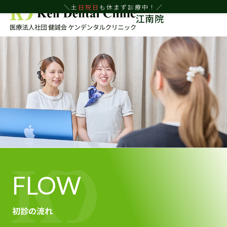
＼土
日
祝日
も休まず診療中！／
江南院
FLOW
初診の流れ