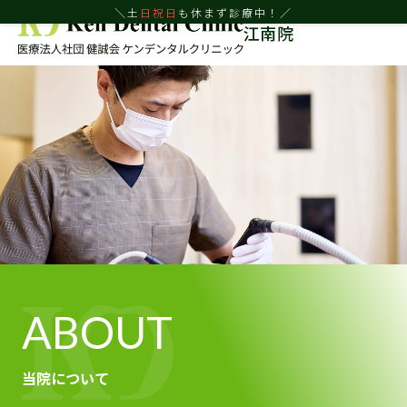
＼土
日
祝日
も休まず診療中！／
江南院
ABOUT
当院について