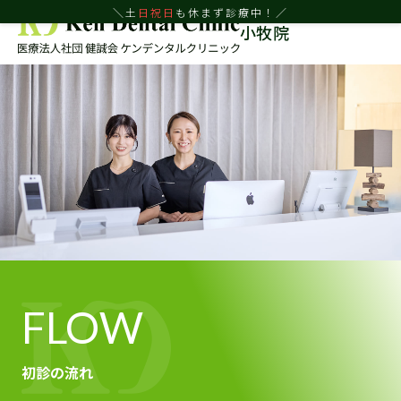
＼土
日
祝日
も休まず診療中！／
小牧院
FLOW
初診の流れ