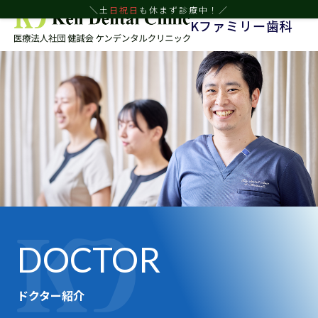
＼土
日
祝日
も休まず診療中！／
Kファミリー歯科
DOCTOR
ドクター紹介