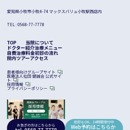
愛知県小牧市小牧4-74 マックスバリュ小牧駅西店内
TEL :
0568-77-7778
TOP
当院について
ドクター紹介
治療メニュー
自費治療料金
初診の流れ
院内ツアー
アクセス
患者様向けグループサイト
医療法人社団 健誠会 公式サイ
ト
採用情報
プライバシーポリシー
初診もOK、24時間受付中
お急ぎの方はこちらから
Web予約はこちらか
tel. 0568-77-7778