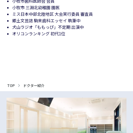
小牧市歯科医師会 会員
小牧市 三淵北幼稚園 園医
ミス日本中部北陸地区 大会実行委員 審査員
郷土文芸誌 駒来歯科エッセイ 執筆中
犬山ラジオ「ももっぴ」不定期 出演中
オリコンランキング 初代1位
TOP
ドクター紹介